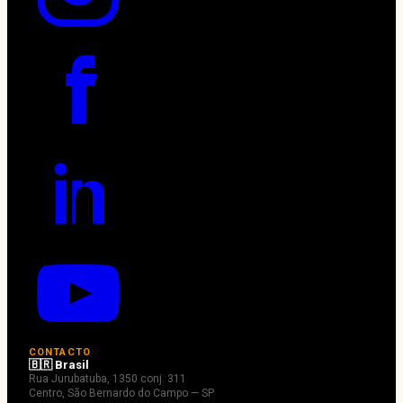
CONTACTO
🇧🇷 Brasil
Rua Jurubatuba, 1350 conj. 311
Centro, São Bernardo do Campo — SP