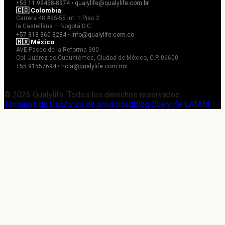
+55 11 99458-8974 • qualylife@qualylife.com.br
🇨🇴 Colombia
Carrera 48 #95-55 Int. 1 Piso 2
la Castellana — Bogotá D.C.
+57 318 360 8284 • info@qualylife.com.co
🇲🇽 México
AVE Paseo de la Reforma 300
Col. Juárez de Cuauhtémoc, Ciudad de México, C.P. 06600
+55 91557694 • hola@qualylife.com.mx
© 2026 Qualylife. Todos los derechos reservados.
Términos de Uso
Aviso de privacidad
Blog Qualylife LATAM