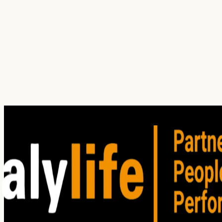
¿Cuál es tu principal dolor hoy?
¿En qué servicio(s) estás interesado?
Procesos
Investigación
Auditoría
Entrenamiento
Consultoría
(
1
)
Procesos
CX 360°
Quejas
Reputación
Franquicias
Proveedores
He leído y acepto los
Términos de Uso
. Lea nuestro
Aviso
de privacidad
para comprender cómo planeamos utilizar su
información personal.
Enviar solicitud