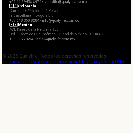
+55 11 99458-8974 • qualylife@qualylife.com.br
🇨🇴 Colombia
Carrera 48 #95-55 Int. 1 Piso 2
la Castellana — Bogotá D.C.
+57 318 360 8284 • info@qualylife.com.co
🇲🇽 México
AVE Paseo de la Reforma 300
Col. Juárez de Cuauhtémoc, Ciudad de México, C.P. 06600
+55 91557694 • hola@qualylife.com.mx
© 2026 Qualylife. Todos los derechos reservados.
Términos de Uso
Aviso de privacidad
Blog Qualylife LATAM