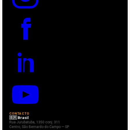
CONTACTO
🇧🇷 Brasil
Rua Jurubatuba, 1350 conj. 311
Centro, São Bernardo do Campo — SP