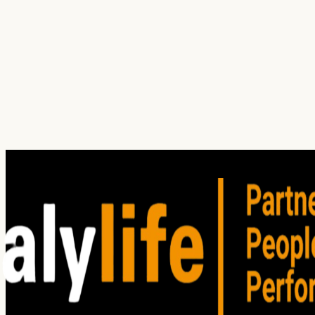
¿Cuál es tu principal dolor hoy?
¿En qué servicio(s) estás interesado?
Ventas
Investigación
Auditoría
Entrenamiento
(
1
)
Consultoría
Atención
Ventas
Liderazgo
Soft skills
Team building
Coaching
5S
Customizado
He leído y acepto los
Términos de Uso
. Lea nuestro
Aviso
de privacidad
para comprender cómo planeamos utilizar su
información personal.
Enviar solicitud