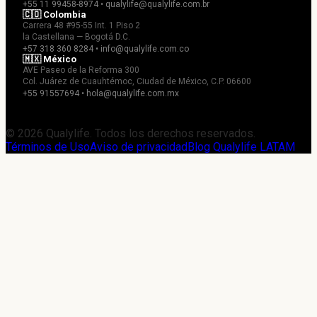
+55 11 99458-8974 • qualylife@qualylife.com.br
🇨🇴 Colombia
Carrera 48 #95-55 Int. 1 Piso 2
la Castellana — Bogotá D.C.
+57 318 360 8284 • info@qualylife.com.co
🇲🇽 México
AVE Paseo de la Reforma 300
Col. Juárez de Cuauhtémoc, Ciudad de México, C.P. 06600
+55 91557694 • hola@qualylife.com.mx
© 2026 Qualylife. Todos los derechos reservados.
Términos de Uso
Aviso de privacidad
Blog Qualylife LATAM