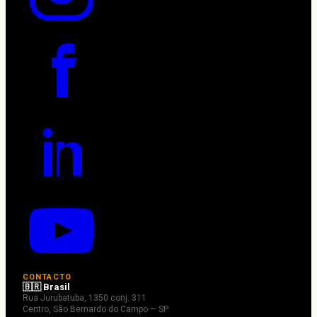
CONTACTO
🇧🇷 Brasil
Rua Jurubatuba, 1350 conj. 311
Centro, São Bernardo do Campo — SP