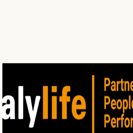
¿Cuál es tu principal dolor hoy?
¿En qué servicio(s) estás interesado?
Win / Loss
Investigación
(
1
)
Auditoría
Entrenamiento
Consultoría
Satisfacción del Cliente
Clima organizacional
Cliente oculto
Focus group
Win / Loss
Estudios de mercado
He leído y acepto los
Términos de Uso
. Lea nuestro
Aviso
de privacidad
para comprender cómo planeamos utilizar su
información personal.
Enviar solicitud