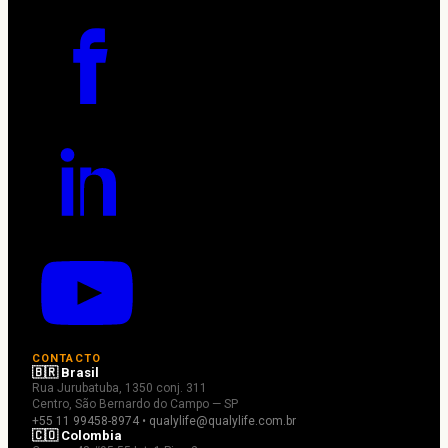
CONTACTO
🇧🇷 Brasil
Rua Jurubatuba, 1350 conj. 311
Centro, São Bernardo do Campo — SP
+55 11 99458-8974 • qualylife@qualylife.com.br
🇨🇴 Colombia