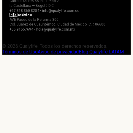
Carrera 48 #95-55 Int. 1 Piso 2
la Castellana — Bogotá D.C.
+57 318 360 8284 • info@qualylife.com.co
🇲🇽 México
AVE Paseo de la Reforma 300
Col. Juárez de Cuauhtémoc, Ciudad de México, C.P. 06600
+55 91557694 • hola@qualylife.com.mx
© 2026 Qualylife. Todos los derechos reservados.
Términos de Uso
Aviso de privacidad
Blog Qualylife LATAM