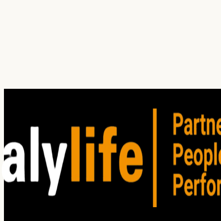
¿Cuál es tu principal dolor hoy?
¿En qué servicio(s) estás interesado?
Investigación
Auditoría
Entrenamiento
Consultoría
Satisfacción del Cliente
Clima organizacional
Cliente oculto
Focus group
Win / Loss
Estudios de mercado
He leído y acepto los
Términos de Uso
. Lea nuestro
Aviso
de privacidad
para comprender cómo planeamos utilizar su
información personal.
Enviar solicitud