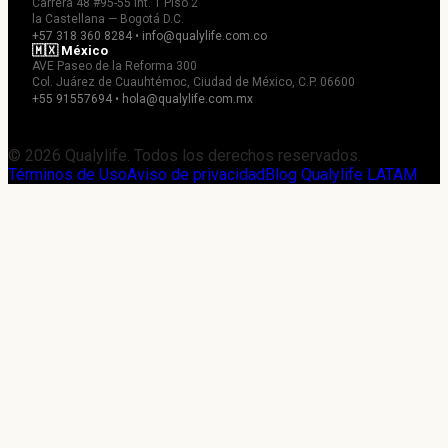
Carrera 48 #95-55 Int. 1 Piso 2
la Castellana — Bogotá D.C.
+57 318 360 8284 • info@qualylife.com.co
🇲🇽 México
AVE Paseo de la Reforma 300
Col. Juárez de Cuauhtémoc, Ciudad de México, C.P. 06600
+55 91557694 • hola@qualylife.com.mx
© 2026 Qualylife. Todos los derechos reservados.
Términos de Uso
Aviso de privacidad
Blog Qualylife LATAM