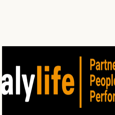
¿Cuál es tu principal dolor hoy?
¿En qué servicio(s) estás interesado?
Investigación
Auditoría
Entrenamiento
Consultoría
Satisfacción del Cliente
Clima organizacional
Cliente oculto
Focus group
Win / Loss
Estudios de mercado
He leído y acepto los
Términos de Uso
. Lea nuestro
Aviso
de privacidad
para comprender cómo planeamos utilizar su
información personal.
Enviar solicitud