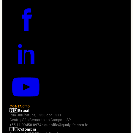
CONTACTO
🇧🇷 Brasil
Rua Jurubatuba, 1350 conj. 311
Centro, São Bernardo do Campo — SP
+55 11 99458-8974 • qualylife@qualylife.com.br
🇨🇴 Colombia