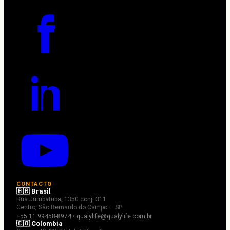
CONTACTO
🇧🇷 Brasil
Rua Jurubatuba, 1350 conj. 311
Centro, São Bernardo do Campo — SP
+55 11 99458-8974 • qualylife@qualylife.com.br
🇨🇴 Colombia