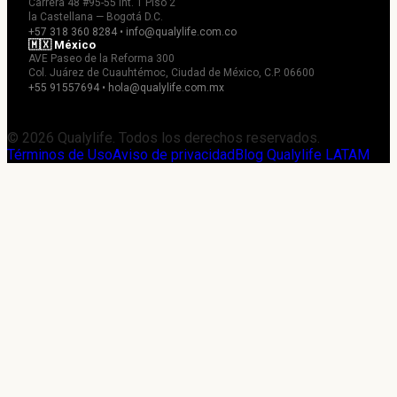
Carrera 48 #95-55 Int. 1 Piso 2
la Castellana — Bogotá D.C.
+57 318 360 8284 • info@qualylife.com.co
🇲🇽 México
AVE Paseo de la Reforma 300
Col. Juárez de Cuauhtémoc, Ciudad de México, C.P. 06600
+55 91557694 • hola@qualylife.com.mx
© 2026 Qualylife. Todos los derechos reservados.
Términos de Uso
Aviso de privacidad
Blog Qualylife LATAM